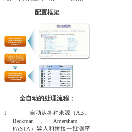
配置框架
全自动的处理流程：
l
自动从各种来源（
AB
、
Beckman
、
Amersham
、
FASTA）导入和
拼接
一批
测序