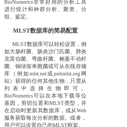
BioNumerics
非常好用
的分析工具
进行统计和种群分析
、
聚类
、
分
组、
鉴定。
M
LST
数据库的简易配置
MLST数据库可以轻松设置，例
如大肠杆菌
、
肠炎沙门氏菌
、
肺炎
克雷伯菌
、
弯曲杆菌
、
鲍曼不动杆
菌
、
铜绿假单胞菌或可从在线存储
库（例如mlst.net或pubmlst.org网
站）获得的任何其他生物，只需从
列表中选择生物即可。
BioNumerics可以在本地下载等位
基因，
剪切
位置和MLST类型，并
在启动时更新其数据库，或从Web
服务获取每次分析的数据。或者，
用户可以设置自己的MLST
框架
。