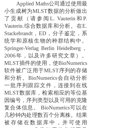
Applied Maths
公司通过使用最
小生成树为
MLST数据的分析做出
了贡献（请参阅L. Vauterin和P.
Vauteri
n
.综合数据库和分析。在E.
Stackebrandt，
E
D，分子鉴定，系
统学和原核生物的种群结构中
。
Springer-Verlag Berlin Heidelberg，
2006年，以及许多研究文章）。
MLST插件
的使用
，
使
BioNumerics
软件被广泛用于MLST序列的存储
和分析。BioNumerics会自动分析
一批序列跟踪文件，连接到在线
MLST数据库，检索相应的等位基
因编号，序列类型以及
可用的克隆
复合体信息。
BioNumerics可以在
几秒钟内处理数百个分离株。结果
被
存储在数据库中，
并
可使用