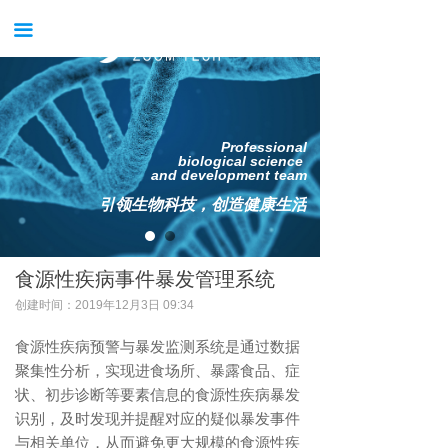
首页
끀
关于我们
新闻中心
Professional
产品中心
biological science
and development team
服务中心
引领生物科技，创造健康生活
案例中心
食源性疾病事件暴发管理系统
获得支持
创建时间：
2019年12月3日
09:34
公司招聘
食源性疾病预警与暴发监测系统是通过数据
聚集性分析，实现进食场所、暴露食品、症
试用申请
状、初步诊断等要素信息的食源性疾病暴发
识别，及时发现并提醒对应的疑似暴发事件
与相关单位，从而避免更大规模的食源性疾