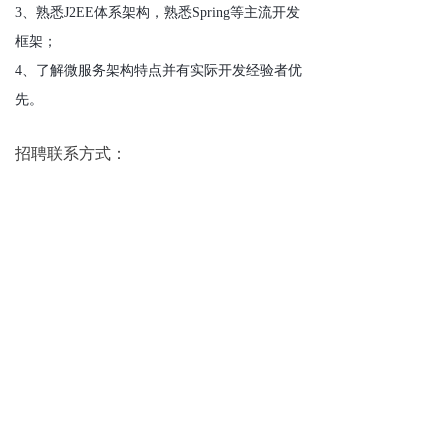
3、熟悉J2EE体系架构，熟悉Spring等主流开发
框架；
4、了解微服务架构特点并有实际开发经验者优
先。
招聘联系方式：
座机电话:010-89029810
邮箱hr@zkztchina.com
下一篇：
无
地址：
北京市海淀区农大南路
88号1号楼一层1160室
电话：
010-89029810
传真：
010-62978321
手机：
15712982811