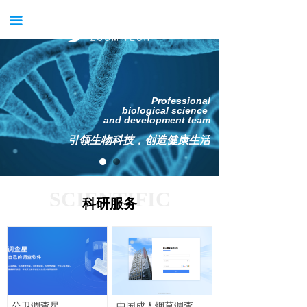
首页
끀
关于我们
新闻中心
Professional
产品中心
biological science
and development team
服务中心
引领生物科技，创造健康生活
案例中心
SCIENTIFIC
获得支持
科研服务
RESEARCH
试用申请
公司招聘
公卫调查星
中国成人烟草调查