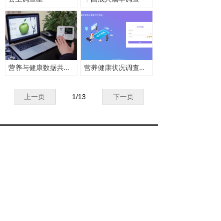
营养与健康数据共享管理平台
营养健康状况调查与评估系统
上一页
1
/
13
下一页
地址：
北京市海淀区农大南路
88号1号楼一层1160室
电话：
010-89029810
传真：
010-62978321
手机：
15712982811
邮箱：
zkzt@zkztchina.com
版权所有：
北京中科助腾科技有限公司