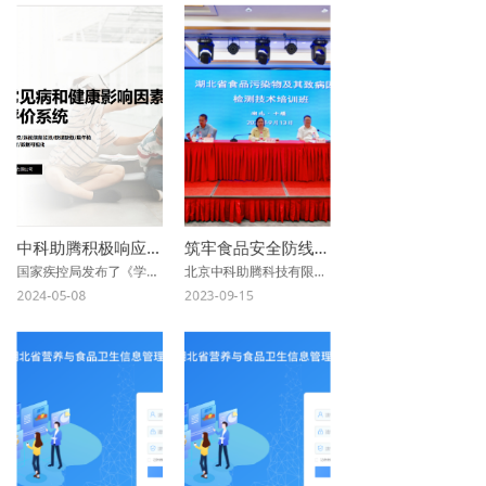
中科助腾积极响应《学生常见病多病共防技术指南》
筑牢食品安全防线，守护舌尖上的安全——湖北省食品污染物及其致病因子监测技术培训班在十堰市圆满举办
国家疾控局发布了《学生常见病多病共防技术指南》，提供学生常见病多病共防指导意见
北京中科助腾科技有限公司，作为《食品化学污染物风险监测》、《食品微生物风险监测》、《食源性疾病病例监测》、《食源性疾病暴发监测》、《食源性疾病分子溯源网络》等系统的建设者，应邀参与湖北省食品污染物及其致病因子监测技术培训班，并对基因组测序技术进行了详细的阐述，同时分享了系统平台的各项功能，各地市及区县的参会代表积极参与讨论，对公共卫生信息化平台建设，在工作效率提升和操作优化提出了不少富有建设性的建议。
2024-05-08
2023-09-15