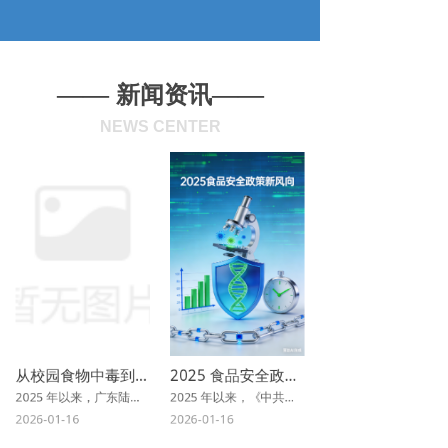
——
——
新闻资讯
NEWS CENTER
从校园食物中毒到连锁门店菌群超标：2025 食品安全热点背后，政策如何要求 “全链条防控”？
2025 食品安全政策新风向：微生物监测需满足 “数据标准化 + 溯源高效化”，疾控 / 企业如何适配？
2025 年以来，广东陆丰校园产气荚膜梭菌中毒、香港蜜雪冰城大肠菌群超标、“保水虾仁” 违规添加等食品安全事件接连引发关注新华网。这些热点事件暴露出的 “储存不当致微生物污染”“全链条监管漏洞”“添加剂滥用” 等问题，恰恰与今年密集出台的《关于进一步强化食品安全全链条监管的意见》《食品安全国家标准预包装食品标签通则》（GB 7718—2025）等政策要求精准呼应。
2025 年以来，《中共中央办公厅 国务院办公厅关于进一步强化食品安全全链条监管的意见》《病原微生物菌 (毒) 种保藏数据描述通则》等一系列政策密集出台，从国家顶层设计到地方落地执行，构建起 “全链条监管、数据化支撑、智能化升级” 的食品安全治理新框架。其中，微生物监测作为食源性疾病防控的核心环节，被明确要求实现 “数据标准化存储、高效化溯源、跨部门共享” 三大目标，这对疾控机构、食品企业的技术工具适配提出了硬性要求。
本文将结合真实热点案例，拆解政策核心防控逻辑，详解疾控机构、食品企业如何通过合规操作与技术升级，落实政策要求、规避安全风险。
本文将从政策核心要求解读、落地痛点分析、技术适配方案三方面，为大家拆解如何通过专业化微生物数据分析平台，快速响应政策要求，同时提升食源性疾病防控效率。
2026-01-16
2026-01-16