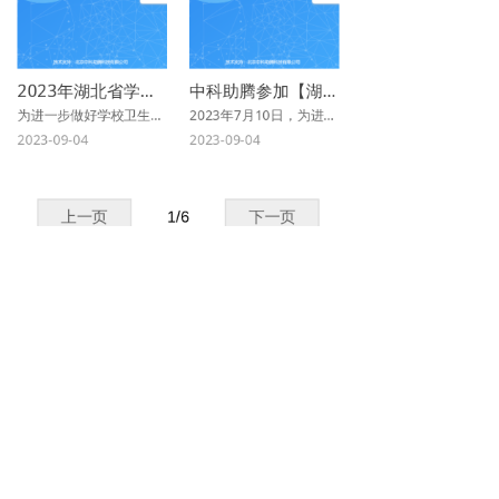
2023年湖北省学生常见病和健康影响因素监测与干预项目培训班顺利举行
中科助腾参加【湖北省疾病预防控制中心卫监所全省学生常见病和健康因素监测与干预项目数据审核专题培训视频会】
为进一步做好学校卫生工作，湖北省疾控中心于2023年8月16-17日在武汉市举办了2023年全省学生常见病和健康影响因素监测与干预项目培训班，参会人员包括全省各市、州、直管市、林区卫生健康委（局）学校卫生工作负责同志、疾控中心学校卫生业务负责同志和业务骨干，省卫生健康委、省疾控中心相关领导、专家、授课老师及工作人员共计70余人
2023年7月10日，为进一步推进湖北省学校卫生监测工作，提高学生常见病项目监测数据质量，湖北省疾控中心卫监所学卫部以视频会形式召开了全省学生常见病和健康影响因素监测与干预项目数据审核专题培训。
2023-09-04
2023-09-04
上一页
1
/
6
下一页
关于我们
ABOUT US
—
北京中科助腾科技有限公司成立于 2010
年，是一家以专业行业应用软件开发为核心
的国家级高新技术企业，总部位于北京。
公司充分运用大数据应用信息化技术，多年
来一直活跃在食品安全、营养监测、健康管